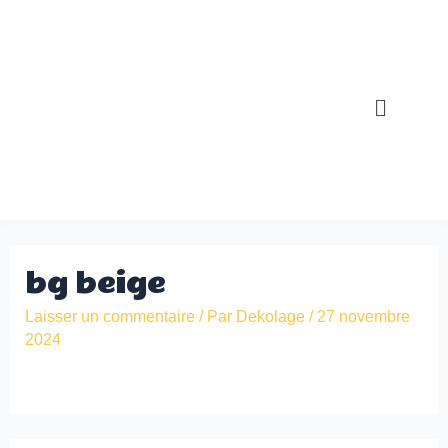
Aller
au
contenu
Menu
bg beige
Laisser un commentaire
/ Par
Dekolage
/
27 novembre
2024