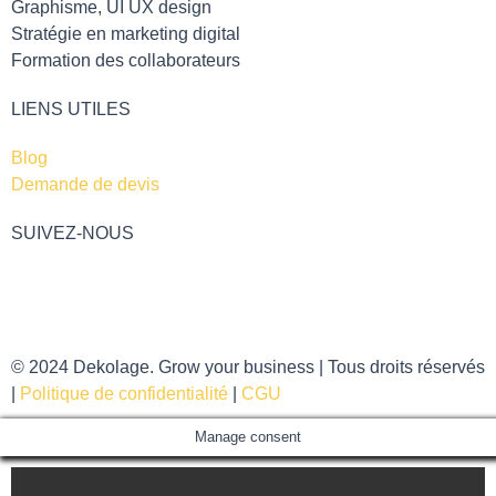
Graphisme, UI UX design
Stratégie en marketing digital
Formation des collaborateurs
LIENS UTILES
Blog
Demande de devis
SUIVEZ-NOUS
F
I
Y
a
n
o
© 2024 Dekolage. Grow your business | Tous droits réservés
c
s
u
|
Politique de confidentialité
|
CGU
Manage consent
e
t
t