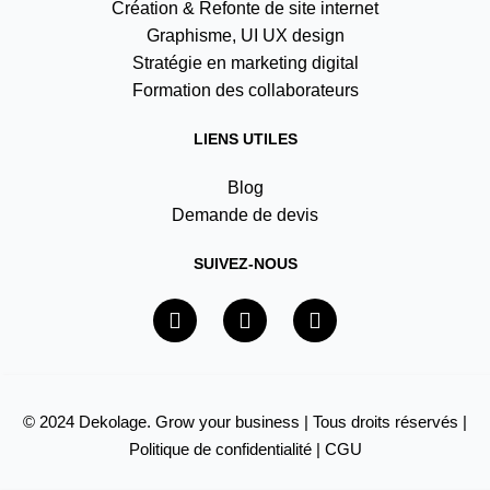
Création & Refonte de site internet
Graphisme, UI UX design
Stratégie en marketing digital
Formation des collaborateurs
LIENS UTILES
Blog
Demande de devis
SUIVEZ-NOUS
F
I
Y
a
n
o
c
s
u
e
t
t
b
a
u
o
g
b
© 2024 Dekolage. Grow your business | Tous droits réservés |
o
r
e
Politique de confidentialité
|
CGU
k
a
m