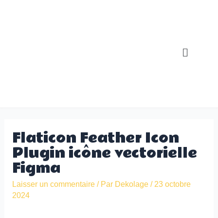
Aller
Navigation
au
des
contenu
articles
Menu
Flaticon Feather Icon
Plugin icône vectorielle
Figma
Laisser un commentaire
/ Par
Dekolage
/
23 octobre
2024